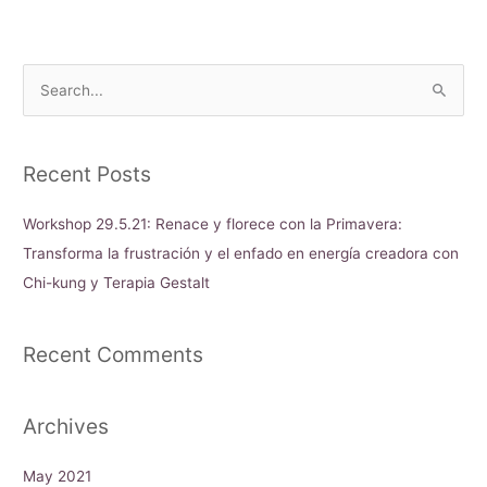
S
e
a
Recent Posts
r
c
Workshop 29.5.21: Renace y florece con la Primavera:
h
Transforma la frustración y el enfado en energía creadora con
f
Chi-kung y Terapia Gestalt
o
r
Recent Comments
:
Archives
May 2021